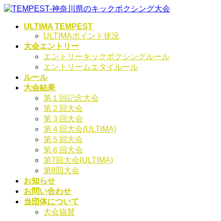
コ
ナ
ン
ビ
ULTIMA TEMPEST
テ
ゲ
ULTIMAポイント状況
ン
ー
大会エントリー
ツ
シ
エントリーキックボクシングルール
へ
ョ
エントリームエタイルール
ス
ン
ルール
キ
に
大会結果
ッ
移
第１回記念大会
プ
動
第２回大会
第３回大会
第４回大会(ULTIMA)
第５回大会
第６回大会
第7回大会(ULTIMA)
第8回大会
お知らせ
お問い合わせ
当団体について
大会協賛