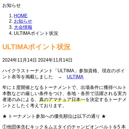
お知らせ
HOME
お知らせ
大会情報
ULTIMAポイント状況
ULTIMAポイント状況
最
2024年11月14日
2024年11月14日
終
ハイクラストーナメント「ULTIMA」参加資格、現在のポイ
更
ント表等を掲載しました →
ULTIMA
新
日
年に１度開催となるトーナメントで、出場条件に獲得ベルト
時
本数などの厳しい条件をつけ、各地・各所で活躍される実力
:
者達のみによる、
真のアマチュア日本一
を決定するトーナメ
ントとしたく考えております。
★ トーナメント参加への優先順位は以下の通り ★
①他団体含むキック＆ムエタイのチャンピオンベルトを5 本