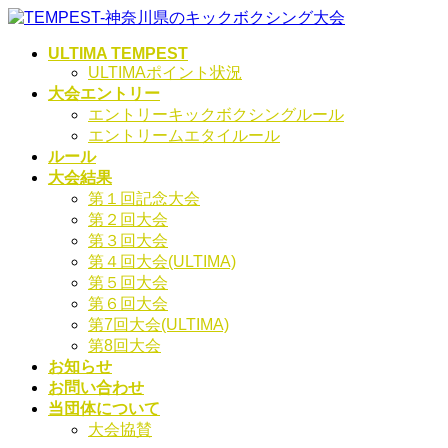
コ
ナ
ン
ビ
ULTIMA TEMPEST
テ
ゲ
ULTIMAポイント状況
ン
ー
大会エントリー
ツ
シ
エントリーキックボクシングルール
へ
ョ
エントリームエタイルール
ス
ン
ルール
キ
に
大会結果
ッ
移
第１回記念大会
プ
動
第２回大会
第３回大会
第４回大会(ULTIMA)
第５回大会
第６回大会
第7回大会(ULTIMA)
第8回大会
お知らせ
お問い合わせ
当団体について
大会協賛