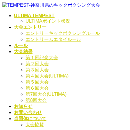
コ
ナ
ン
ビ
ULTIMA TEMPEST
テ
ゲ
ULTIMAポイント状況
ン
ー
大会エントリー
ツ
シ
エントリーキックボクシングルール
へ
ョ
エントリームエタイルール
ス
ン
ルール
キ
に
大会結果
ッ
移
第１回記念大会
プ
動
第２回大会
第３回大会
第４回大会(ULTIMA)
第５回大会
第６回大会
第7回大会(ULTIMA)
第8回大会
お知らせ
お問い合わせ
当団体について
大会協賛