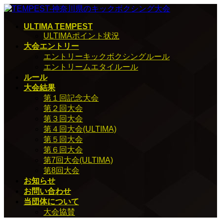
コ
ナ
ン
ビ
ULTIMA TEMPEST
テ
ゲ
ULTIMAポイント状況
ン
ー
大会エントリー
ツ
シ
エントリーキックボクシングルール
へ
ョ
エントリームエタイルール
ス
ン
ルール
キ
に
大会結果
ッ
移
第１回記念大会
プ
動
第２回大会
第３回大会
第４回大会(ULTIMA)
第５回大会
第６回大会
第7回大会(ULTIMA)
第8回大会
お知らせ
お問い合わせ
当団体について
大会協賛